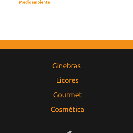
Medioambiente​
Llamanos si tienes dudas
Vida y agricultura saludables
Ginebras
Licores
Gourmet
Cosmética