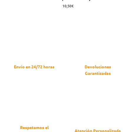
10,50
€
Envío en 24/72 horas
Devoluciones
Garantizadas
Reparto a toda España
Peninsular
Compra con toda tranquilidad
Respetamos el
Atención Personalizada​